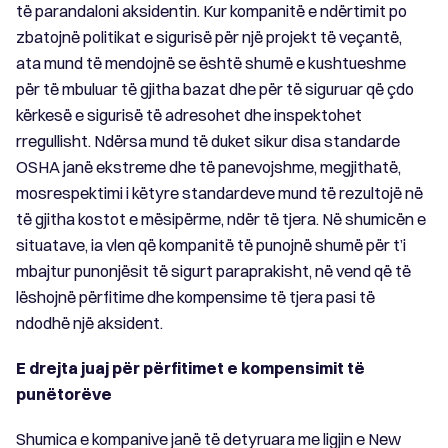
të parandaloni aksidentin. Kur kompanitë e ndërtimit po
zbatojnë politikat e sigurisë për një projekt të veçantë,
ata mund të mendojnë se është shumë e kushtueshme
për të mbuluar të gjitha bazat dhe për të siguruar që çdo
kërkesë e sigurisë të adresohet dhe inspektohet
rregullisht. Ndërsa mund të duket sikur disa standarde
OSHA janë ekstreme dhe të panevojshme, megjithatë,
mosrespektimi i këtyre standardeve mund të rezultojë në
të gjitha kostot e mësipërme, ndër të tjera. Në shumicën e
situatave, ia vlen që kompanitë të punojnë shumë për t’i
mbajtur punonjësit të sigurt paraprakisht, në vend që të
lëshojnë përfitime dhe kompensime të tjera pasi të
ndodhë një aksident.
E drejta juaj për përfitimet e kompensimit të
punëtorëve
Shumica e kompanive janë të detyruara me ligjin e New