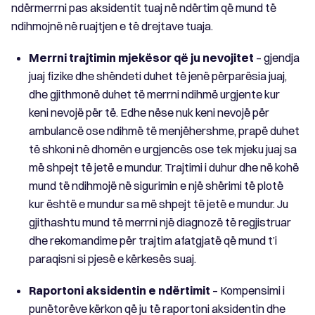
ndërmerrni pas aksidentit tuaj në ndërtim që mund të
ndihmojnë në ruajtjen e të drejtave tuaja.
Merrni trajtimin mjekësor që ju nevojitet
– gjendja
juaj fizike dhe shëndeti duhet të jenë përparësia juaj,
dhe gjithmonë duhet të merrni ndihmë urgjente kur
keni nevojë për të. Edhe nëse nuk keni nevojë për
ambulancë ose ndihmë të menjëhershme, prapë duhet
të shkoni në dhomën e urgjencës ose tek mjeku juaj sa
më shpejt të jetë e mundur. Trajtimi i duhur dhe në kohë
mund të ndihmojë në sigurimin e një shërimi të plotë
kur është e mundur sa më shpejt të jetë e mundur. Ju
gjithashtu mund të merrni një diagnozë të regjistruar
dhe rekomandime për trajtim afatgjatë që mund t’i
paraqisni si pjesë e kërkesës suaj.
Raportoni aksidentin e ndërtimit
– Kompensimi i
punëtorëve kërkon që ju të raportoni aksidentin dhe