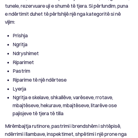
tunele, rezervuare uji e shumë të tjera. Si përfundim, puna
e ndërtimit duhet të përfshijë një nga kategoritë si në
vijim:
Prishja
Ngritja
Ndryshimet
Riparimet
Pastrim
Riparime të një ndërtese
Lyerja
Ngritja e skelave, shkallëve, varëseve, rrotave,
mbajtëseve, hekurave, mbajtëseve, litarëve ose
pajisjeve të tjera të tilla
Mirëmbajtja rutinore, pastrimi i brendshëm i shtëpisë,
ndërrimi i llambave, inspektimet, shpëtimi i një prone nga