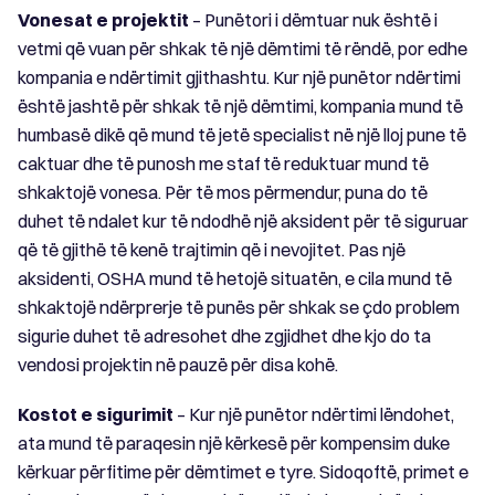
Vonesat e projektit
– Punëtori i dëmtuar nuk është i
vetmi që vuan për shkak të një dëmtimi të rëndë, por edhe
kompania e ndërtimit gjithashtu. Kur një punëtor ndërtimi
është jashtë për shkak të një dëmtimi, kompania mund të
humbasë dikë që mund të jetë specialist në një lloj pune të
caktuar dhe të punosh me staf të reduktuar mund të
shkaktojë vonesa. Për të mos përmendur, puna do të
duhet të ndalet kur të ndodhë një aksident për të siguruar
që të gjithë të kenë trajtimin që i nevojitet. Pas një
aksidenti, OSHA mund të hetojë situatën, e cila mund të
shkaktojë ndërprerje të punës për shkak se çdo problem
sigurie duhet të adresohet dhe zgjidhet dhe kjo do ta
vendosi projektin në pauzë për disa kohë.
Kostot e sigurimit
– Kur një punëtor ndërtimi lëndohet,
ata mund të paraqesin një kërkesë për kompensim duke
kërkuar përfitime për dëmtimet e tyre. Sidoqoftë, primet e