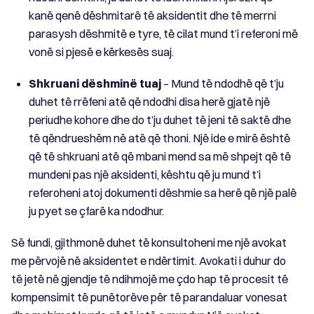
kanë qenë dëshmitarë të aksidentit dhe të merrni
parasysh dëshmitë e tyre, të cilat mund t’i referoni më
vonë si pjesë e kërkesës suaj.
Shkruani dëshminë tuaj
– Mund të ndodhë që t’ju
duhet të rrëfeni atë që ndodhi disa herë gjatë një
periudhe kohore dhe do t’ju duhet të jeni të saktë dhe
të qëndrueshëm në atë që thoni. Një ide e mirë është
që të shkruani atë që mbani mend sa më shpejt që të
mundeni pas një aksidenti, kështu që ju mund t’i
referoheni atoj dokumenti dëshmie sa herë që një palë
ju pyet se çfarë ka ndodhur.
Së fundi, gjithmonë duhet të konsultoheni me një avokat
me përvojë në aksidentet e ndërtimit. Avokati i duhur do
të jetë në gjendje të ndihmojë me çdo hap të procesit të
kompensimit të punëtorëve për të parandaluar vonesat