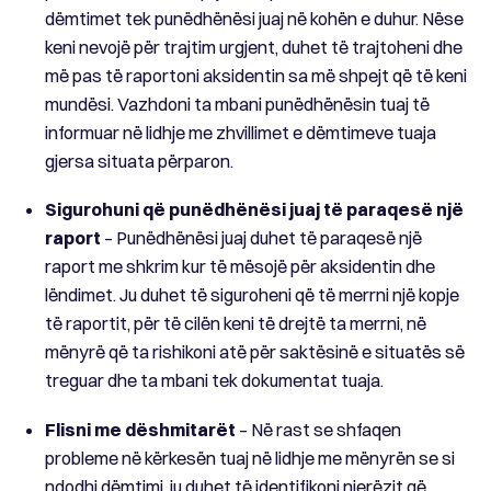
dëmtimet tek punëdhënësi juaj në kohën e duhur. Nëse
keni nevojë për trajtim urgjent, duhet të trajtoheni dhe
më pas të raportoni aksidentin sa më shpejt që të keni
mundësi. Vazhdoni ta mbani punëdhënësin tuaj të
informuar në lidhje me zhvillimet e dëmtimeve tuaja
gjersa situata përparon.
Sigurohuni që punëdhënësi juaj të paraqesë një
raport
– Punëdhënësi juaj duhet të paraqesë një
raport me shkrim kur të mësojë për aksidentin dhe
lëndimet. Ju duhet të siguroheni që të merrni një kopje
të raportit, për të cilën keni të drejtë ta merrni, në
mënyrë që ta rishikoni atë për saktësinë e situatës së
treguar dhe ta mbani tek dokumentat tuaja.
Flisni me dëshmitarët
– Në rast se shfaqen
probleme në kërkesën tuaj në lidhje me mënyrën se si
ndodhi dëmtimi, ju duhet të identifikoni njerëzit që