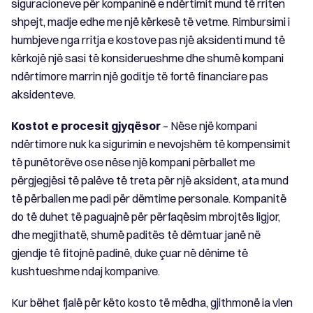
siguracioneve për kompaninë e ndërtimit mund të rriten
shpejt, madje edhe me një kërkesë të vetme. Rimbursimi i
humbjeve nga rritja e kostove pas një aksidenti mund të
kërkojë një sasi të konsiderueshme dhe shumë kompani
ndërtimore marrin një goditje të fortë financiare pas
aksidenteve.
Kostot e procesit gjyqësor
– Nëse një kompani
ndërtimore nuk ka sigurimin e nevojshëm të kompensimit
të punëtorëve ose nëse një kompani përballet me
përgjegjësi të palëve të treta për një aksident, ata mund
të përballen me padi për dëmtime personale. Kompanitë
do të duhet të paguajnë për përfaqësim mbrojtës ligjor,
dhe megjithatë, shumë paditës të dëmtuar janë në
gjendje të fitojnë padinë, duke çuar në dënime të
kushtueshme ndaj kompanive.
Kur bëhet fjalë për këto kosto të mëdha, gjithmonë ia vlen