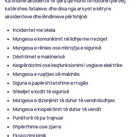
Ka shumë aksidente të tjera që mund të ndodhin përveç
katërshes fataleve, dhe disa nga arsyet e këtyre
aksidenteve dhe lëndimeve përfshijnë:
Incidentet me skela
Mungesa e komunikimit në lidhje me rreziqet
Mungesa e rënies ose mbrojtja e sigurisë
Dështimet e makinerisë
Keqpërdorimi ose keqfunksionimi i veglave elektrike
Mungesa e ruajtjes së makinës
Siguria e papërshtatshme e rrugës
Shkeljet e kodit të sigurisë
Mungesa e dizenjimit të duhur të vendndodhjes
Mungesa e inspektimit të duhur të vendit
Punëtorë të pa trajnuar
Shpërthime ose zjarre
Ekspozimi kimik