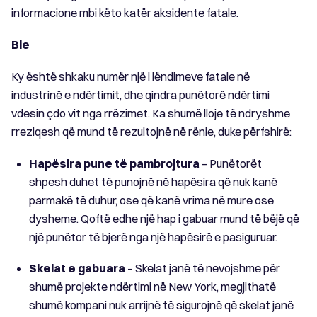
informacione mbi këto katër aksidente fatale.
Bie
Ky është shkaku numër një i lëndimeve fatale në
industrinë e ndërtimit, dhe qindra punëtorë ndërtimi
vdesin çdo vit nga rrëzimet. Ka shumë lloje të ndryshme
rreziqesh që mund të rezultojnë në rënie, duke përfshirë:
Hapësira pune të pambrojtura
– Punëtorët
shpesh duhet të punojnë në hapësira që nuk kanë
parmakë të duhur, ose që kanë vrima në mure ose
dysheme. Qoftë edhe një hap i gabuar mund të bëjë që
një punëtor të bjerë nga një hapësirë ​​e pasiguruar.
Skelat e gabuara
– Skelat janë të nevojshme për
shumë projekte ndërtimi në New York, megjithatë
shumë kompani nuk arrijnë të sigurojnë që skelat janë