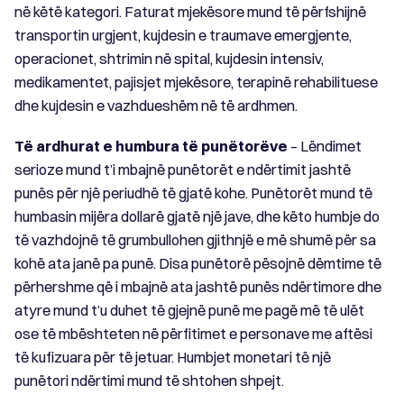
në këtë kategori. Faturat mjekësore mund të përfshijnë
transportin urgjent, kujdesin e traumave emergjente,
operacionet, shtrimin në spital, kujdesin intensiv,
medikamentet, pajisjet mjekësore, terapinë rehabilituese
dhe kujdesin e vazhdueshëm në të ardhmen.
Të ardhurat e humbura të punëtorëve
– Lëndimet
serioze mund t’i mbajnë punëtorët e ndërtimit jashtë
punës për një periudhë të gjatë kohe. Punëtorët mund të
humbasin mijëra dollarë gjatë një jave, dhe këto humbje do
të vazhdojnë të grumbullohen gjithnjë e më shumë për sa
kohë ata janë pa punë. Disa punëtorë pësojnë dëmtime të
përhershme që i mbajnë ata jashtë punës ndërtimore dhe
atyre mund t’u duhet të gjejnë punë me pagë më të ulët
ose të mbështeten në përfitimet e personave me aftësi
të kufizuara për të jetuar. Humbjet monetari të një
punëtori ndërtimi mund të shtohen shpejt.