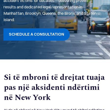
accident victims for decades—delivering proven
results and dedicated legal representation in
Manhattan, Brooklyn, Queens, the Bronx, and Staten
Island.
SCHEDULE A CONSULTATION
Si të mbroni të drejtat tuaja
pas një aksidenti ndërtimi
në New York