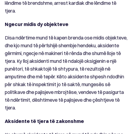
lëndime të brendshme, arrest kardiak dhe lëndime të
tjera.
Ngecur midis dy objekteve
Disa ndërtime mund të kapen brenda ose midis objekteve,
dhe kjo mund të përfshijë shembje hendeku, aksidente
gërmimi, ngecje në makineri të rënda dhe shumë lloje të
tjera. Ky lloj aksidenti mund të ndalojë oksigjenin e një
punëtori, të shkaktojë të shtypura, të rezultojë në
amputime dhe më tepër. Këto aksidente shpesh ndodhin
për shkak të inspektimit jo të saktë, mungesës së
politikave dhe pajisjeve mbrojtëse, vendeve të pasigurta
të ndërtimit, dështimeve të pajisjeve dhe çështjeve të
tjera.
Aksidente të tjera të zakonshme