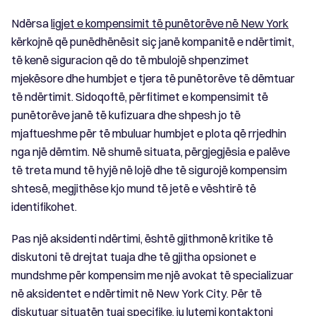
Ndërsa
ligjet e kompensimit të punëtorëve në New York
kërkojnë që punëdhënësit siç janë kompanitë e ndërtimit,
të kenë siguracion që do të mbulojë shpenzimet
mjekësore dhe humbjet e tjera të punëtorëve të dëmtuar
të ndërtimit. Sidoqoftë, përfitimet e kompensimit të
punëtorëve janë të kufizuara dhe shpesh jo të
mjaftueshme për të mbuluar humbjet e plota që rrjedhin
nga një dëmtim. Në shumë situata, përgjegjësia e palëve
të treta mund të hyjë në lojë dhe të sigurojë kompensim
shtesë, megjithëse kjo mund të jetë e vështirë të
identifikohet.
Pas një aksidenti ndërtimi, është gjithmonë kritike të
diskutoni të drejtat tuaja dhe të gjitha opsionet e
mundshme për kompensim me një avokat të specializuar
në aksidentet e ndërtimit në New York City. Për të
diskutuar situatën tuaj specifike, ju lutemi kontaktoni