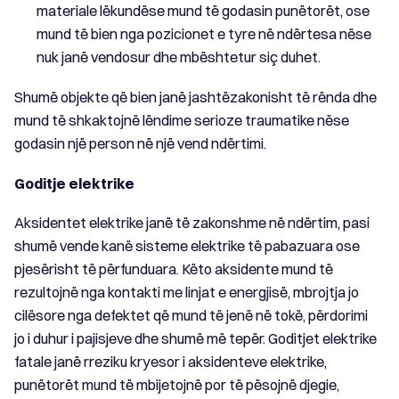
materiale lëkundëse mund të godasin punëtorët, ose
mund të bien nga pozicionet e tyre në ndërtesa nëse
nuk janë vendosur dhe mbështetur siç duhet.
Shumë objekte që bien janë jashtëzakonisht të rënda dhe
mund të shkaktojnë lëndime serioze traumatike nëse
godasin një person në një vend ndërtimi.
Goditje elektrike
Aksidentet elektrike janë të zakonshme në ndërtim, pasi
shumë vende kanë sisteme elektrike të pabazuara ose
pjesërisht të përfunduara. Këto aksidente mund të
rezultojnë nga kontakti me linjat e energjisë, mbrojtja jo
cilësore nga defektet që mund të jenë në tokë, përdorimi
jo i duhur i pajisjeve dhe shumë më tepër. Goditjet elektrike
fatale janë rreziku kryesor i aksidenteve elektrike,
punëtorët mund të mbijetojnë por të pësojnë djegie,