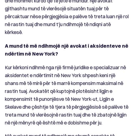
dhe mohimet kurdo që të jetë e mundur. Një avokat
gjithashtu mund të vlerësojë situatën tuaj për të
përcaktuar nëse përgjegjësia e palëve të treta luan një rol
në rastin tuaj dhe mund t’ju ndihmojë të ndiqni atë
kërkesë.
A mund të më ndihmojë një avokat i aksidenteve në
ndërtim në New York?
Kur kërkoni ndihmë nga një firmë juridike e specializuar në
aksidentet e ndërtimit në New York shpesh keni një
shans më të mirë për të marrë kompensim maksimal në
rastin tuaj. Avokatët që kuptojnë plotësisht ligjin e
kompensimit të punonjësve të New York-ut, Ligjin e
Skelave dhe çështje të tjera të përgjegjësisë së palëve të
treta mund të vlerësojnë rastin tuaj dhe të zbatojnë ligjin
në një mënyrë që është më e dobishme për ju.