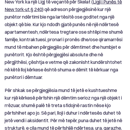
New York ka një Ligj të veçantë për Skelat (
Ligji i Punës të
New tork-ut § 240
) që adreson përgjegjësinë kur një
punëtor ndërtimi bie nga lartësitë ose goditet nga një
objekt që bie. Kur kjo ndodh gjatë punës në një ndërtesë
apartamentesh, ndërtesa tregtare ose shtëpi me shumë
familje, kontraktuesi, pronari i pronës dhe/ose qiramarrësi
mund të mbahen përgjegjës për dëmtimet dhe humbjet e
punëtorit. Kjo është përgjegjësi absolute dhe në
përgjithësi, çështja e vetme që zakonisht kundërshtohet
në këtë lloj kërkese është shuma e dëmit të kërkuar nga
punëtori i dëmtuar.
Për shkak se përgjegjësia mund të jetë e kushtueshme
kur një kërkesë përfshin një dëmtim serioz nga një objekt i
rrëzuar, shumë palë të treta sfidojnë rastin nëse kjo
përfshihet apo jo. Së pari, lloji i duhur i ndërtesës duhet të
jetë vendi i aksidentit. Për më tepër, puna duhet të jetë në
strukturë, e cila mund të përfshijë ndërtesa, ura, garazhe,