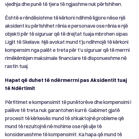
vjedhja dhe punë të tjera të ngjashme nuk përfshihen.
Është e rëndësishme të kërkoni ndihmë ligjore nëse një
aksident ku përfshihet rënia e personave ose rënia e një
objekti për të siguruar që të drejtat tuaja mbrohen sipas
Ligjit të Skelave. Një avokat mund t’ju ndihmojë të kërkoni
kompensim nga palët e treta për t’u siguruar që të merrni
rimëkëmbjen maksimale financiare të disponueshme në
rastin tuaj.
Hapat që duhet të ndërmerrni pas Aksidentit tuaj
të Ndërtimit
Përfitimet e kompensimit të punëtorëve dhe kompensimi i
palëve të treta nuk garantohen kurrë. Gabimet gjatë
procesit të kërkesës mund të shkaktojnë probleme që
mund të rezultojnë në mohime ose një ulje të
konsiderueshme të kompensimit. Ka hapa që mund të