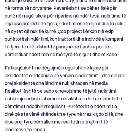
Kudo që shikoni në New York City, mund të shihni ndërtime
në forma të ndryshme. Pavarësisht se bëhet fjalë për
punë në rrugë, skela për riparime në ndërtesa, ndërtime të
reja ose projekte të tjera, ndërtimi është një industri i cili
në qytet që nuk fle kurrë. Çdo projekt kërkon një ekip
punëtorësh ndërtimi, kontraktorë dhe individë e kompani
të tjera të cilët duhet të punojnë së bashku për të
përfunduar ndërtimin në mënyrë të sigurt dhe efikase.
Fatkeqësisht, ne dëgjojmë rregullisht në lajme për
aksidentet e ndodhura në vendin e ndërtimit – dhe shumë
prej aksidente dhe lëndime nuk shfaqen në media.
Realiteti është se sado e nevojshme të jetë, ndërtimi
është një industri shumë e rrezikshme dhe aksidentet e
dëmtimet ndodhin rregullisht. Punëtorët e ndërtimit e
dinë që ata vënë shëndetin e tyre në rrezik çdo ditë, dhe
disa prej tyre përballen me realitetin e trajtimit të
lëndimeve të rënda.