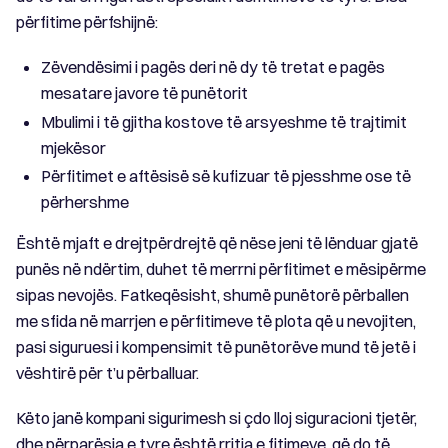
përfitime përfshijnë:
Zëvendësimi i pagës deri në dy të tretat e pagës
mesatare javore të punëtorit
Mbulimi i të gjitha kostove të arsyeshme të trajtimit
mjekësor
Përfitimet e aftësisë së kufizuar të pjesshme ose të
përhershme
Është mjaft e drejtpërdrejtë që nëse jeni të lënduar gjatë
punës në ndërtim, duhet të merrni përfitimet e mësipërme
sipas nevojës. Fatkeqësisht, shumë punëtorë përballen
me sfida në marrjen e përfitimeve të plota që u nevojiten,
pasi siguruesi i kompensimit të punëtorëve mund të jetë i
vështirë për t’u përballuar.
Këto janë kompani sigurimesh si çdo lloj siguracioni tjetër,
dhe përparësia e tyre është rritja e fitimeve, që do të