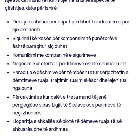
Një avokat mund të ndihmojë me shumë aspekte të
çështjes, duke përfshirë:
Duke ju këshilluar për hapat që duhet të ndërmerrni pas
një aksidenti
Sigurimi i kërkesës për kompensim të punëtorëve
është paraqitur siç duhet
Komunikimi me kompaninë e sigurimeve
Negocimi kur oferta e përfitimeve është shumë e ulët
Paraqitja e dëshmive për të mbështetur serjozitetin e
dëmtimeve tuaja, trajtimin tuaj mjekësor dhe lejen tuaj
nga puna
Përcaktimi se kur palët e treta mund të jenë
përgjegjëse sipas Ligjit të Skelave ose parimeve të
neglizhencës
Llogaritja e shkallës së plotë të dëmeve tuaja të së
shkuarës dhe të ardhmes