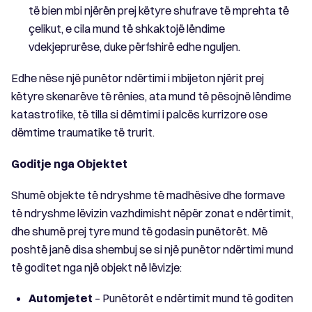
të bien mbi njërën prej këtyre shufrave të mprehta të
çelikut, e cila mund të shkaktojë lëndime
vdekjeprurëse, duke përfshirë edhe nguljen.
Edhe nëse një punëtor ndërtimi i mbijeton njërit prej
këtyre skenarëve të rënies, ata mund të pësojnë lëndime
katastrofike, të tilla si dëmtimi i palcës kurrizore ose
dëmtime traumatike të trurit.
Goditje nga Objektet
Shumë objekte të ndryshme të madhësive dhe formave
të ndryshme lëvizin vazhdimisht nëpër zonat e ndërtimit,
dhe shumë prej tyre mund të godasin punëtorët. Më
poshtë janë disa shembuj se si një punëtor ndërtimi mund
të goditet nga një objekt në lëvizje:
Automjetet
– Punëtorët e ndërtimit mund të goditen