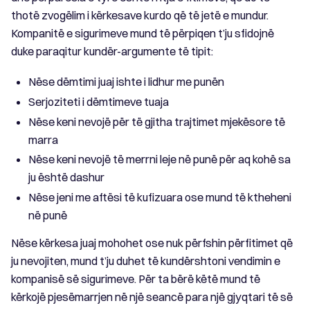
thotë zvogëlim i kërkesave kurdo që të jetë e mundur.
Kompanitë e sigurimeve mund të përpiqen t’ju sfidojnë
duke paraqitur kundër-argumente të tipit:
Nëse dëmtimi juaj ishte i lidhur me punën
Serjoziteti i dëmtimeve tuaja
Nëse keni nevojë për të gjitha trajtimet mjekësore të
marra
Nëse keni nevojë të merrni leje në punë për aq kohë sa
ju është dashur
Nëse jeni me aftësi të kufizuara ose mund të ktheheni
në punë
Nëse kërkesa juaj mohohet ose nuk përfshin përfitimet që
ju nevojiten, mund t’ju duhet të kundërshtoni vendimin e
kompanisë së sigurimeve. Për ta bërë këtë mund të
kërkojë pjesëmarrjen në një seancë para një gjyqtari të së