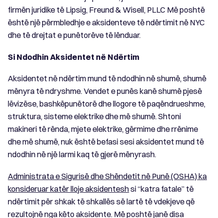
firmën juridike të Lipsig, Freund & Wisell, PLLC Më poshtë
është një përmbledhje e aksidenteve të ndërtimit në NYC
dhe të drejtat e punëtorëve të lënduar.
Si Ndodhin Aksidentet në Ndërtim
Aksidentet në ndërtim mund të ndodhin në shumë, shumë
mënyra të ndryshme. Vendet e punës kanë shumë pjesë
lëvizëse, bashkëpunëtorë dhe llogore të paqëndrueshme,
struktura, sisteme elektrike dhe më shumë. Shtoni
makineri të rënda, mjete elektrike, gërmime dhe rrënime
dhe më shumë, nuk është befasi sesi aksidentet mund të
ndodhin në një larmi kaq të gjerë mënyrash.
Administrata e Sigurisë dhe Shëndetit në Punë (OSHA) ka
konsideruar katër lloje aksidentesh
si “katra fatale” të
ndërtimit për shkak të shkallës së lartë të vdekjeve që
rezultojnë nga këto aksidente. Më poshtë janë disa