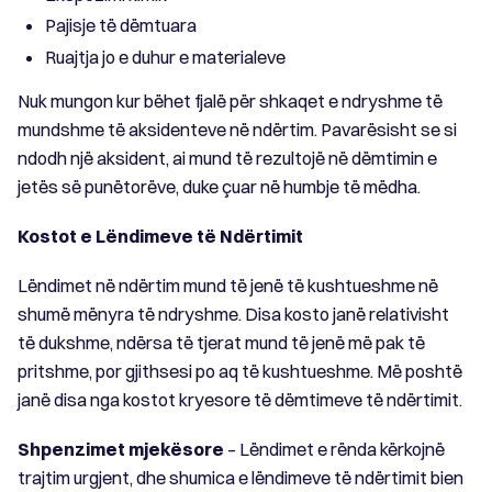
Pajisje të dëmtuara
Ruajtja jo e duhur e materialeve
Nuk mungon kur bëhet fjalë për shkaqet e ndryshme të
mundshme të aksidenteve në ndërtim. Pavarësisht se si
ndodh një aksident, ai mund të rezultojë në dëmtimin e
jetës së punëtorëve, duke çuar në humbje të mëdha.
Kostot e Lëndimeve të Ndërtimit
Lëndimet në ndërtim mund të jenë të kushtueshme në
shumë mënyra të ndryshme. Disa kosto janë relativisht
të dukshme, ndërsa të tjerat mund të jenë më pak të
pritshme, por gjithsesi po aq të kushtueshme. Më poshtë
janë disa nga kostot kryesore të dëmtimeve të ndërtimit.
Shpenzimet mjekësore
– Lëndimet e rënda kërkojnë
trajtim urgjent, dhe shumica e lëndimeve të ndërtimit bien