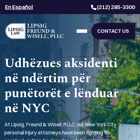
En Español
(212) 285-3300
CONTACT US
Udhëzues aksidenti
në ndërtim për
punëtorët e lënduar
në NYC
At Lipsig, Freund & Wisell, PLLC, our New York City
personal injury attorneys have been fighting for