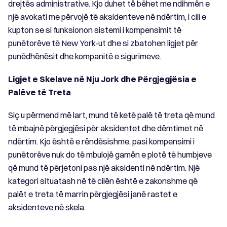
drejtës administrative. Kjo duhet të bëhet me ndihmën e
një avokati me përvojë të aksidenteve në ndërtim, i cili e
kupton se si funksionon sistemi i kompensimit të
punëtorëve të New York-ut dhe si zbatohen ligjet për
punëdhënësit dhe kompanitë e sigurimeve.
Ligjet e Skelave në Nju Jork dhe Përgjegjësia e
Palëve të Treta
Siç u përmend më lart, mund të ketë palë të treta që mund
të mbajnë përgjegjësi për aksidentet dhe dëmtimet në
ndërtim. Kjo është e rëndësishme, pasi kompensimi i
punëtorëve nuk do të mbulojë gamën e plotë të humbjeve
që mund të përjetoni pas një aksidenti në ndërtim. Një
kategori situatash në të cilën është e zakonshme që
palët e treta të marrin përgjegjësi janë rastet e
aksidenteve në skela.