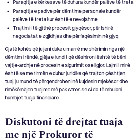
Paraqitja e kërkesave të duhura kundër palëve të treta
Paraqitja e padive për dëmtime personale kundër
palëve të treta kur është e nevojshme
Trajtimi i të gjithë procesit gjyqësor, përfshirë
negociatat e zgjidhjes dhe përfaqësimin në gjyq
Gjatë kohës që ju jeni duke u marrë me shërimin nga një
dëmtim i rëndë, gjëja e fundit që dëshironi është të bëni
vajtje-ardhje në procesin e sigurimit ose ligjor. Lajmi i mirë
është se me firmën e duhur juridike që trajton çështjen
tuaj, ju mund të përqendroheni në kujdesin mjekësor dhe
rimëkëmbjen tuaj me më pak stres se si do të mbuloni
humbjet tuaja financiare.
Diskutoni të drejtat tuaja
me një Prokuror të