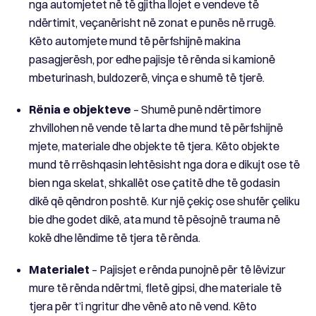
nga automjetet në të gjitha llojet e vendeve të
ndërtimit, veçanërisht në zonat e punës në rrugë.
Këto automjete mund të përfshijnë makina
pasagjerësh, por edhe pajisje të rënda si kamionë
mbeturinash, buldozerë, vinça e shumë të tjerë.
Rënia e objekteve
– Shumë punë ndërtimore
zhvillohen në vende të larta dhe mund të përfshijnë
mjete, materiale dhe objekte të tjera. Këto objekte
mund të rrëshqasin lehtësisht nga dora e dikujt ose të
bien nga skelat, shkallët ose çatitë dhe të godasin
dikë që qëndron poshtë. Kur një çekiç ose shufër çeliku
bie dhe godet dikë, ata mund të pësojnë trauma në
kokë dhe lëndime të tjera të rënda.
Materialet
– Pajisjet e rënda punojnë për të lëvizur
mure të rënda ndërtmi, fletë gipsi, dhe materiale të
tjera për t’i ngritur dhe vënë ato në vend. Këto