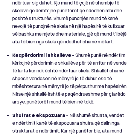
ndërtuar siç duhet. Kjo mund të çojë në shembje të
skelave që dëmtojnë punëtorët që ndodhen mbi dhe
poshtë strukturës. Shumë punonjës mund të kenë
nevojë të punojnë në skela në një hapësirë ​​të kufizuar
së bashku me mjete dhe materiale, gjë që mund t’i bëjë
ata të bien nga skela që ndodhet shumë më lart.
Keqpërdorimi i shkallëve
– Shumë punë në ndërtim
kërkojnë përdorimin e shkallëve për të arritur në vende
të larta kur nuk është ndërtuar skela. Shkallët shumë
shpesh vendosen në mënyrë jo të duhur ose të
mbështetura në mënyrë jo të përputhur me hapësirën.
Nëse një shkallë është e paqëndrueshme për çfarëdo
arsye, punëtorët mund të bien në tokë.
Shufrat e ekspozuara
– Në shumë situata, vendet
e ndërtimit kanë të ekspozuara shufra që dalin nga
strukturat e ndërtimit. Kur një punëtor bie, ata mund