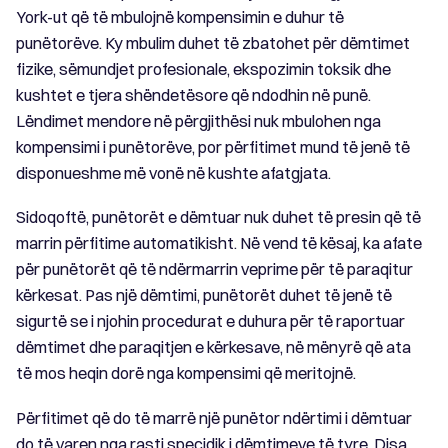
York-ut që të mbulojnë kompensimin e duhur të
punëtorëve. Ky mbulim duhet të zbatohet për dëmtimet
fizike, sëmundjet profesionale, ekspozimin toksik dhe
kushtet e tjera shëndetësore që ndodhin në punë.
Lëndimet mendore në përgjithësi nuk mbulohen nga
kompensimi i punëtorëve, por përfitimet mund të jenë të
disponueshme më vonë në kushte afatgjata.
Sidoqoftë, punëtorët e dëmtuar nuk duhet të presin që të
marrin përfitime automatikisht. Në vend të kësaj, ka afate
për punëtorët që të ndërmarrin veprime për të paraqitur
kërkesat. Pas një dëmtimi, punëtorët duhet të jenë të
sigurtë se i njohin procedurat e duhura për të raportuar
dëmtimet dhe paraqitjen e kërkesave, në mënyrë që ata
të mos heqin dorë nga kompensimi që meritojnë.
Përfitimet që do të marrë një punëtor ndërtimi i dëmtuar
do të varen nga rasti specidik i dëmtimeve të tyre. Disa