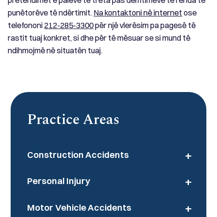
pretendimet e palëve të treta pas dëmtimeve të rënda të
punëtorëve të ndërtimit.
Na kontaktoni në internet
ose
telefononi
212-285-3300
për një vlerësim pa pagesë të
rastit tuaj konkret, si dhe për të mësuar se si mund të
ndihmojmë në situatën tuaj.
Practice Areas
+
Construction Accidents
+
Personal Injury
+
Motor Vehicle Accidents