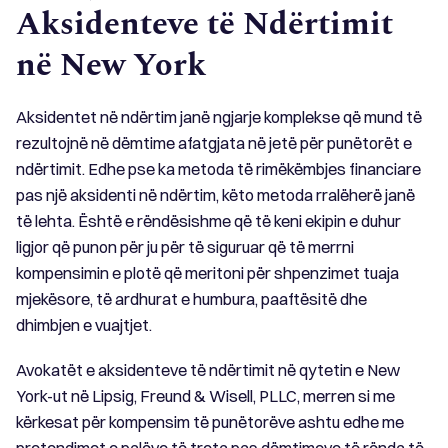
Aksidenteve të Ndërtimit
në New York
Aksidentet në ndërtim janë ngjarje komplekse që mund të
rezultojnë në dëmtime afatgjata në jetë për punëtorët e
ndërtimit. Edhe pse ka metoda të rimëkëmbjes financiare
pas një aksidenti në ndërtim, këto metoda rralëherë janë
të lehta. Është e rëndësishme që të keni ekipin e duhur
ligjor që punon për ju për të siguruar që të merrni
kompensimin e plotë që meritoni për shpenzimet tuaja
mjekësore, të ardhurat e humbura, paaftësitë dhe
dhimbjen e vuajtjet.
Avokatët e aksidenteve të ndërtimit në qytetin e New
York-ut në Lipsig, Freund & Wisell, PLLC, merren si me
kërkesat për kompensim të punëtorëve ashtu edhe me